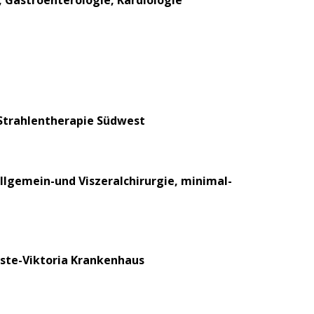
n, Gastroenterologie, Kardiologie
r Strahlentherapie Südwest
Allgemein-und Viszeralchirurgie, minimal-
uste-Viktoria Krankenhaus