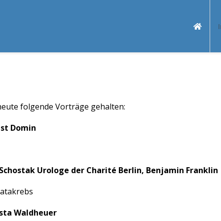
heute folgende Vorträge gehalten:
rnst Domin
 Schostak Urologe der Charité Berlin, Benjamin Franklin
tatakrebs
ista Waldheuer