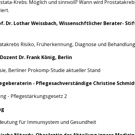
ata-Krebs: Möglich und sinnvoll? Wann wird Prostatakrebs
ert.
of. Dr. Lothar Weissbach, Wissenschftlicher Berater- S
atakrebs Risiko, Früherkennung, Diagnose und Behandlung
-Dozent Dr. Frank König, Berlin
ie, Berliner Prokomp-Studie aktueller Stand
legeberaterin - Pflegesachverständige Christine Schmi
ung - Pflegestärkungsgesetz 2
ng
edeutung für Immunsystem und Gesundheit