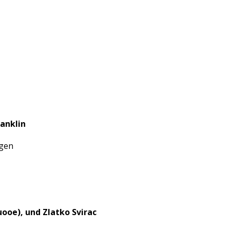
ranklin
ngen
uooe), und Zlatko Svirac