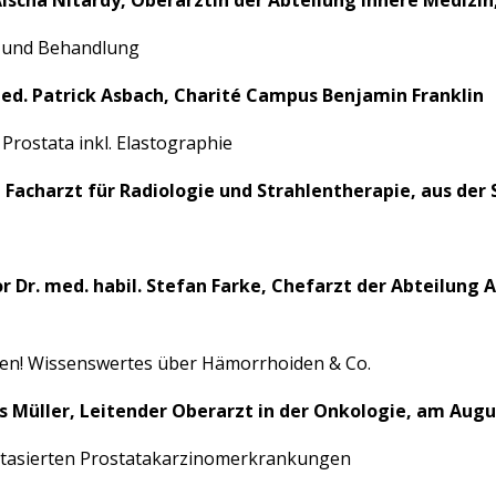
 Aischa Nitardy, Oberärztin der Abteilung innere Medizi
 und Behandlung
med. Patrick Asbach, Charité Campus Benjamin Franklin
rostata inkl. Elastographie
rz, Facharzt für Radiologie und Strahlentherapie, aus de
or Dr. med. habil. Stefan Farke, Chefarzt der Abteilung 
zen! Wissenswertes über Hämorrhoiden & Co.
kus Müller, Leitender Oberarzt in der Onkologie, am Aug
tasierten Prostatakarzinomerkrankungen